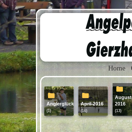
Home
august-
Anglerglück
april-2016
2016
(1)
(16)
(13)